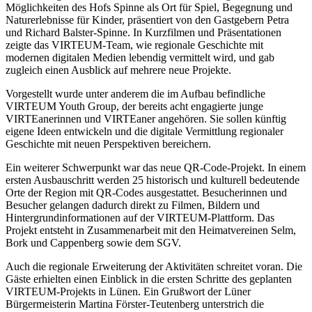
Möglichkeiten des Hofs Spinne als Ort für Spiel, Begegnung und
Naturerlebnisse für Kinder, präsentiert von den Gastgebern Petra
und Richard Balster-Spinne. In Kurzfilmen und Präsentationen
zeigte das VIRTEUM-Team, wie regionale Geschichte mit
modernen digitalen Medien lebendig vermittelt wird, und gab
zugleich einen Ausblick auf mehrere neue Projekte.
Vorgestellt wurde unter anderem die im Aufbau befindliche
VIRTEUM Youth Group, der bereits acht engagierte junge
VIRTEanerinnen und VIRTEaner angehören. Sie sollen künftig
eigene Ideen entwickeln und die digitale Vermittlung regionaler
Geschichte mit neuen Perspektiven bereichern.
Ein weiterer Schwerpunkt war das neue QR-Code-Projekt. In einem
ersten Ausbauschritt werden 25 historisch und kulturell bedeutende
Orte der Region mit QR-Codes ausgestattet. Besucherinnen und
Besucher gelangen dadurch direkt zu Filmen, Bildern und
Hintergrundinformationen auf der VIRTEUM-Plattform. Das
Projekt entsteht in Zusammenarbeit mit den Heimatvereinen Selm,
Bork und Cappenberg sowie dem SGV.
Auch die regionale Erweiterung der Aktivitäten schreitet voran. Die
Gäste erhielten einen Einblick in die ersten Schritte des geplanten
VIRTEUM-Projekts in Lünen. Ein Grußwort der Lüner
Bürgermeisterin Martina Förster-Teutenberg unterstrich die